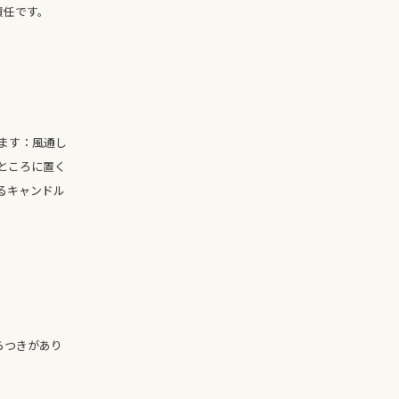
責任です。
ます：風通し
ところに置く
るキャンドル
。
ばらつきがあり