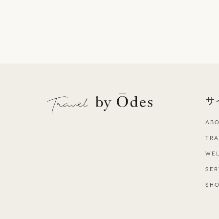
サ
AB
TRA
WEL
SER
SH