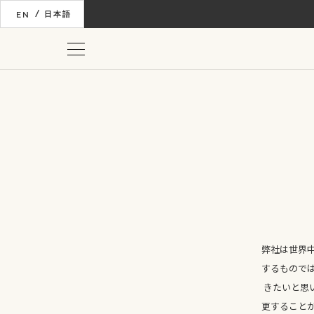
/
EN
日本語
弊社は世界
するもので
きたいと思
更すること