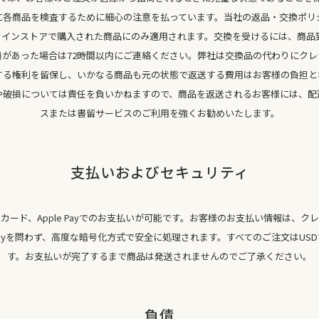
に各商品を検査するために細心の注意を払っています。当社の返品・交換ポリシー
オンラインストアで購入された商品にのみ適用されます。交換を受けるには、商品
損があった場合は72時間以内にご連絡ください。弊社は交換品の代わりにクレ
する権利を留保し、いかなる商品も元の状態で返送する費用はお客様の負担と
や破損については責任を負いかねますので、商品を返送されるお客様には、配
スまたは書留サービスのご利用を強くお勧めいたします。
支払いおよびセキュリティ
カード、Apple Payでのお支払いが可能です。お客様のお支払い情報は、ク
e Payを問わず、高度な暗号化方式で安全に処理されます。すべてのご注文はUS
す。お支払いが完了するまで商品は発送されませんのでご了承ください。
負債