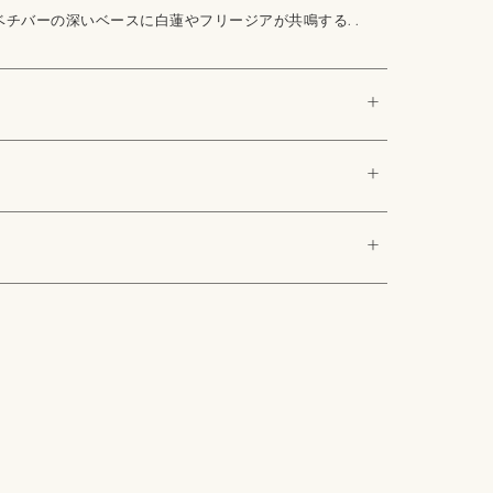
ベチバーの深いベースに白蓮やフリージアが共鳴する. .
+
ット

+
ウッド、ローズ

ルウッド、ホワイトシダーウッド、パチョリ、ベチバー
・天然精油*・香料
+
由来の天然植物原料を使用

を使用し、倫理的かつ持続可能な調達を実践

ー（動物実験を行っていない）

慮したサプライヤーから原料を調達

植物エッセンシャルオイルを配合

るハンドメイド（小ロット製造）