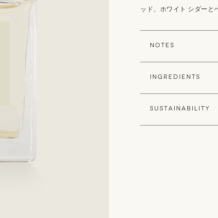
ッド、ホワイト シダーと
Notes
トップノート：ベルガモ
Ingredients
ミドルノート：ローズ
ベースノート：サンダ
エタノール(植物由来)
Sustainability
✓ 99％オーガニック
✓ フェアトレード原料
✓ クルエルティーフリ
✓ 環境および社会に配
✓ セラピーグレードの
✓ 熟練した職人によ